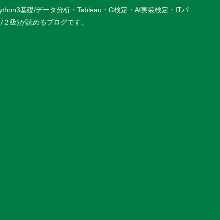
基礎/データ分析・Tableau・G検定・AI実装検定・ITパ
P３級/２級)が読めるブログです。