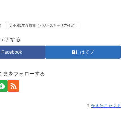
問）
令和1年度前期（ビジネスキャリア検定）
ェアする
Facebook
はてブ
たくまをフォローする
かきたに たくま