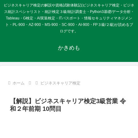
ビジネスキャリア検定の解説や資格試験体験記(ビジネスキャリア検定・ビジネ
ス統計スペシャリスト・統計検定３級/統計調査士・Python3基礎/データ分析・
Tableau・G検定・AI実装検定・ITパスポート・情報セキュリティマネジメン
ト・PL-900・AZ-900・MS-900・SC-900・AI-900・FP３級/２級)が読めるブ
ログです。
かきめも
ホーム
ビジネスキャリア検定
【解説】ビジネスキャリア検定3級営業 令
和２年前期 10問目