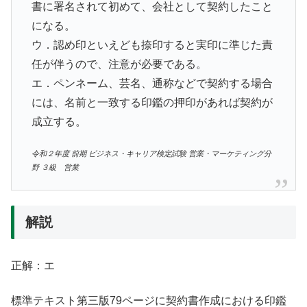
書に署名されて初めて、会社として契約したこと
になる。
ウ．認め印といえども捺印すると実印に準じた責
任が伴うので、注意が必要である。
エ．ペンネーム、芸名、通称などで契約する場合
には、名前と一致する印鑑の押印があれば契約が
成立する。
令和２年度 前期 ビジネス・キャリア検定試験 営業・マーケティング分
野 ３級 営業
解説
正解：エ
標準テキスト第三版79ページに契約書作成における印鑑