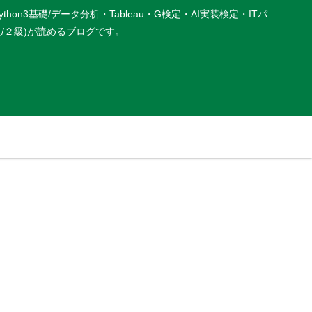
基礎/データ分析・Tableau・G検定・AI実装検定・ITパ
P３級/２級)が読めるブログです。