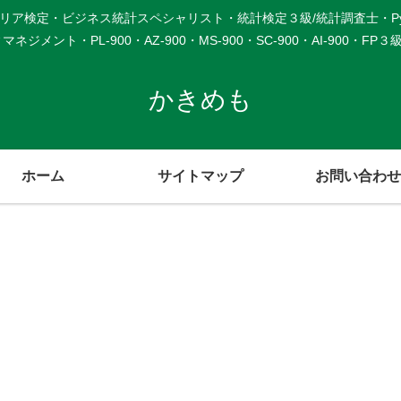
検定・ビジネス統計スペシャリスト・統計検定３級/統計調査士・Python3
メント・PL-900・AZ-900・MS-900・SC-900・AI-900・F
かきめも
ホーム
サイトマップ
お問い合わせ