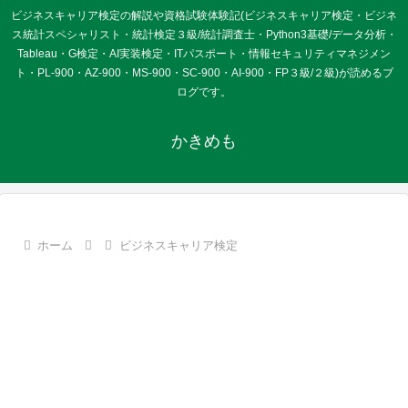
ビジネスキャリア検定の解説や資格試験体験記(ビジネスキャリア検定・ビジネ
ス統計スペシャリスト・統計検定３級/統計調査士・Python3基礎/データ分析・
Tableau・G検定・AI実装検定・ITパスポート・情報セキュリティマネジメン
ト・PL-900・AZ-900・MS-900・SC-900・AI-900・FP３級/２級)が読めるブ
ログです。
かきめも
ホーム
ビジネスキャリア検定