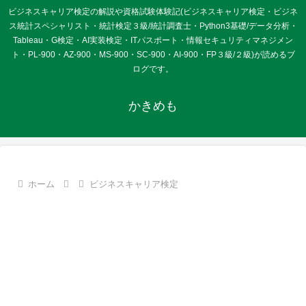
ビジネスキャリア検定の解説や資格試験体験記(ビジネスキャリア検定・ビジネ
ス統計スペシャリスト・統計検定３級/統計調査士・Python3基礎/データ分析・
Tableau・G検定・AI実装検定・ITパスポート・情報セキュリティマネジメン
ト・PL-900・AZ-900・MS-900・SC-900・AI-900・FP３級/２級)が読めるブ
ログです。
かきめも
ホーム
ビジネスキャリア検定