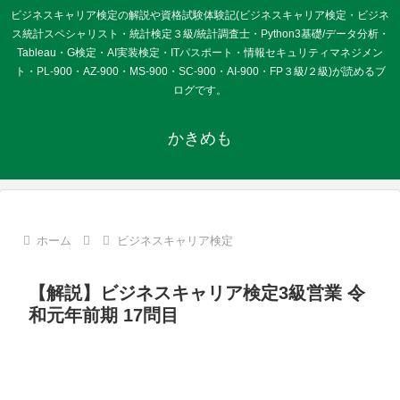
ビジネスキャリア検定の解説や資格試験体験記(ビジネスキャリア検定・ビジネ
ス統計スペシャリスト・統計検定３級/統計調査士・Python3基礎/データ分析・
Tableau・G検定・AI実装検定・ITパスポート・情報セキュリティマネジメン
ト・PL-900・AZ-900・MS-900・SC-900・AI-900・FP３級/２級)が読めるブ
ログです。
かきめも
ホーム
ビジネスキャリア検定
【解説】ビジネスキャリア検定3級営業 令
和元年前期 17問目