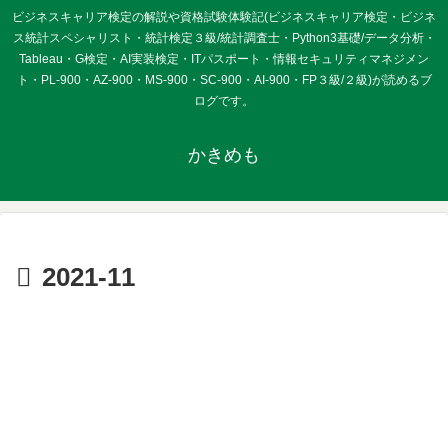
ビジネスキャリア検定の解説や資格試験体験記(ビジネスキャリア検定・ビジネ
ス統計スペシャリスト・統計検定３級/統計調査士・Python3基礎/データ分析・
Tableau・G検定・AI実装検定・ITパスポート・情報セキュリティマネジメン
ト・PL-900・AZ-900・MS-900・SC-900・AI-900・FP３級/２級)が読めるブ
ログです。
かきめも
2021-11