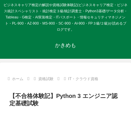
ビジネスキャリア検定の解説や資格試験体験記(ビジネスキャリア検定・ビジネ
ス統計スペシャリスト・統計検定３級/統計調査士・Python3基礎/データ分析・
Tableau・G検定・AI実装検定・ITパスポート・情報セキュリティマネジメン
ト・PL-900・AZ-900・MS-900・SC-900・AI-900・FP３級/２級)が読めるブ
ログです。
かきめも
ホーム
資格試験
IT・クラウド資格
【不合格体験記】Python 3 エンジニア認
定基礎試験