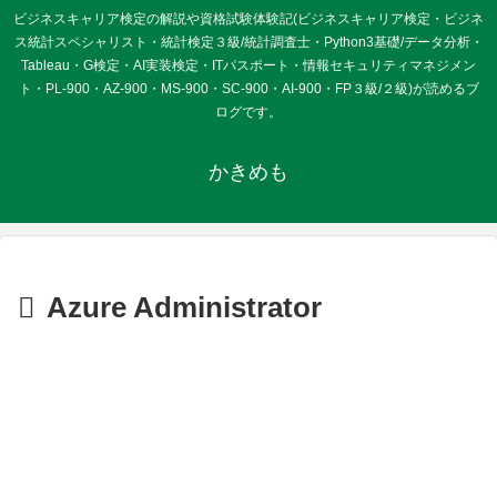
ビジネスキャリア検定の解説や資格試験体験記(ビジネスキャリア検定・ビジネ
ス統計スペシャリスト・統計検定３級/統計調査士・Python3基礎/データ分析・
Tableau・G検定・AI実装検定・ITパスポート・情報セキュリティマネジメン
ト・PL-900・AZ-900・MS-900・SC-900・AI-900・FP３級/２級)が読めるブ
ログです。
かきめも
Azure Administrator