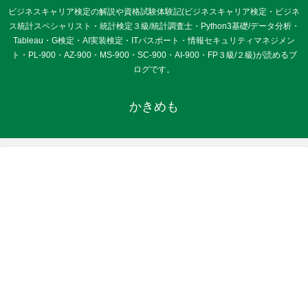
ビジネスキャリア検定の解説や資格試験体験記(ビジネスキャリア検定・ビジネ
ス統計スペシャリスト・統計検定３級/統計調査士・Python3基礎/データ分析・
Tableau・G検定・AI実装検定・ITパスポート・情報セキュリティマネジメン
ト・PL-900・AZ-900・MS-900・SC-900・AI-900・FP３級/２級)が読めるブ
ログです。
かきめも