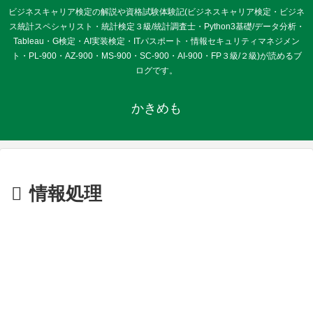
ビジネスキャリア検定の解説や資格試験体験記(ビジネスキャリア検定・ビジネ
ス統計スペシャリスト・統計検定３級/統計調査士・Python3基礎/データ分析・
Tableau・G検定・AI実装検定・ITパスポート・情報セキュリティマネジメン
ト・PL-900・AZ-900・MS-900・SC-900・AI-900・FP３級/２級)が読めるブ
ログです。
かきめも
情報処理