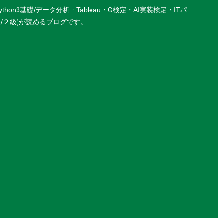
基礎/データ分析・Tableau・G検定・AI実装検定・ITパ
P３級/２級)が読めるブログです。