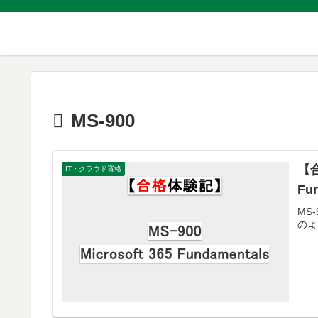
MS-900
【合
IT・クラウド資格
Fu
MS-
のよ