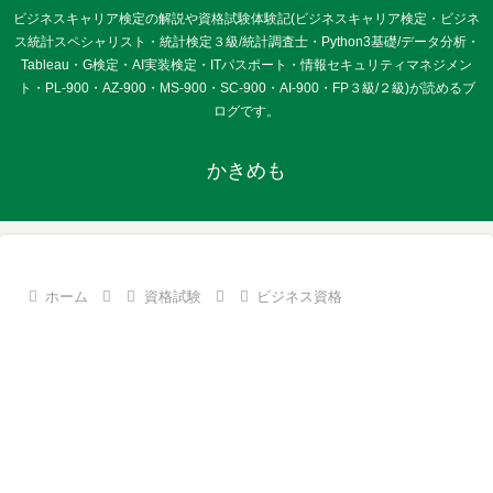
ビジネスキャリア検定の解説や資格試験体験記(ビジネスキャリア検定・ビジネ
ス統計スペシャリスト・統計検定３級/統計調査士・Python3基礎/データ分析・
Tableau・G検定・AI実装検定・ITパスポート・情報セキュリティマネジメン
ト・PL-900・AZ-900・MS-900・SC-900・AI-900・FP３級/２級)が読めるブ
ログです。
かきめも
ホーム
資格試験
ビジネス資格