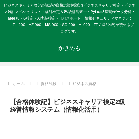
ビジネスキャリア検定の解説や資格試験体験記(ビジネスキャリア検定・ビジネ
ス統計スペシャリスト・統計検定３級/統計調査士・Python3基礎/データ分析・
Tableau・G検定・AI実装検定・ITパスポート・情報セキュリティマネジメン
ト・PL-900・AZ-900・MS-900・SC-900・AI-900・FP３級/２級)が読めるブ
ログです。
かきめも
ホーム
資格試験
ビジネス資格
【合格体験記】ビジネスキャリア検定2級
経営情報システム（情報化活用）