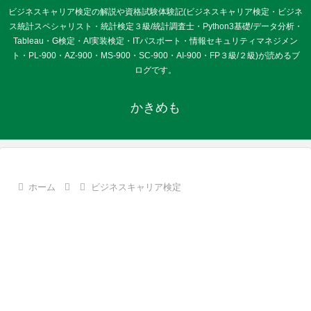
ビジネスキャリア検定の解説や資格試験体験記(ビジネスキャリア検定・ビジネ
ス統計スペシャリスト・統計検定３級/統計調査士・Python3基礎/データ分析・
Tableau・G検定・AI実装検定・ITパスポート・情報セキュリティマネジメン
ト・PL-900・AZ-900・MS-900・SC-900・AI-900・FP３級/２級)が読めるブ
ログです。
かきめも
ホーム
ビジネスキャリア検定