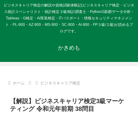
ビジネスキャリア検定の解説や資格試験体験記(ビジネスキャリア検定・ビジネ
ス統計スペシャリスト・統計検定３級/統計調査士・Python3基礎/データ分析・
Tableau・G検定・AI実装検定・ITパスポート・情報セキュリティマネジメン
ト・PL-900・AZ-900・MS-900・SC-900・AI-900・FP３級/２級)が読めるブ
ログです。
かきめも
ホーム
ビジネスキャリア検定
【解説】ビジネスキャリア検定3級マーケ
ティング 令和元年前期 38問目