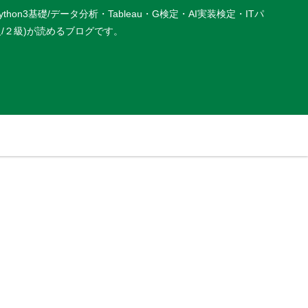
基礎/データ分析・Tableau・G検定・AI実装検定・ITパ
P３級/２級)が読めるブログです。