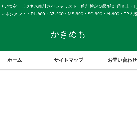
検定・ビジネス統計スペシャリスト・統計検定３級/統計調査士・Python3
メント・PL-900・AZ-900・MS-900・SC-900・AI-900・F
かきめも
ホーム
サイトマップ
お問い合わせ