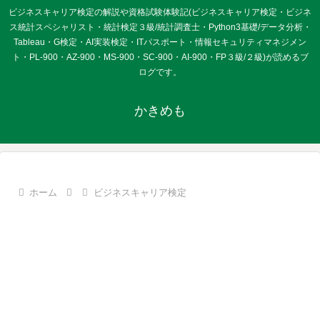
ビジネスキャリア検定の解説や資格試験体験記(ビジネスキャリア検定・ビジネ
ス統計スペシャリスト・統計検定３級/統計調査士・Python3基礎/データ分析・
Tableau・G検定・AI実装検定・ITパスポート・情報セキュリティマネジメン
ト・PL-900・AZ-900・MS-900・SC-900・AI-900・FP３級/２級)が読めるブ
ログです。
かきめも
ホーム
ビジネスキャリア検定