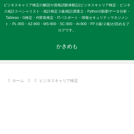
ビジネスキャリア検定の解説や資格試験体験記(ビジネスキャリア検定・ビジネ
ス統計スペシャリスト・統計検定３級/統計調査士・Python3基礎/データ分析・
Tableau・G検定・AI実装検定・ITパスポート・情報セキュリティマネジメン
ト・PL-900・AZ-900・MS-900・SC-900・AI-900・FP３級/２級)が読めるブ
ログです。
かきめも
ホーム
ビジネスキャリア検定